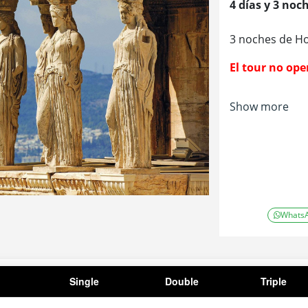
4 días y 3 noc
3 noches de Ho
El tour no oper
Show more
Whats
Single
Double
Triple