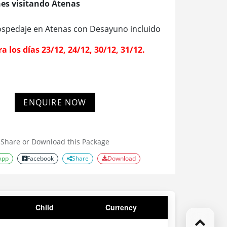
hes visitando Atenas
spedaje en Atenas con Desayuno incluido
a los días 23/12, 24/12, 30/12, 31/12.
ENQUIRE NOW
Share or Download this Package
App
Facebook
Share
Download
Child
Currency