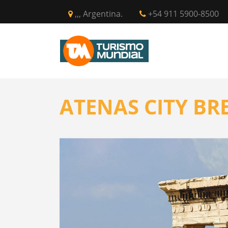
,,, Argentina.
+54 911 5900-8500
INICIO
CIR
ATENAS CITY BR