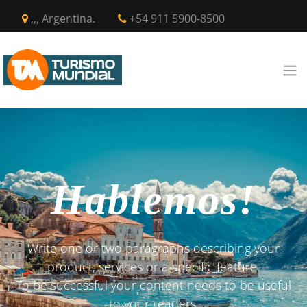
,,, Argentina.
+54 911 5900-8500
Hablemos!
Write one or two paragraphs describing your
product, services or a specific feature.
To be successful your content needs to be useful
to your readers.