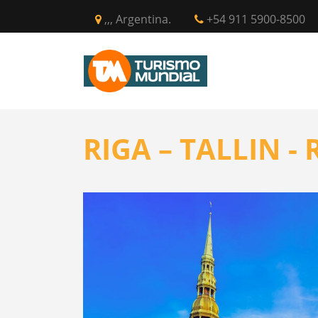
,,, Argentina.
+54 911 5900-8500
INICIO
CIR
RIGA – TALLIN - 