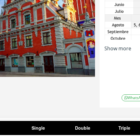
Show more
5 días y 4 noc
3 noches de H
1 noches de H
Whats
Single
Double
Triple