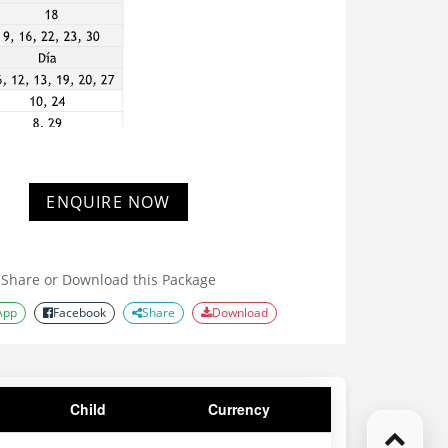
hes visitando Letonia y Estonia:
ENQUIRE NOW
ospedaje en
Riga
con Desayuno incluido
ospedaje en
Tallin
con Desayuno incluido
Share or Download this Package
App
Facebook
Share
Download
Child
Currency