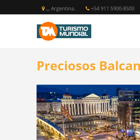
,,, Argentina.
+54 911 5900-8500
INICIO
CIR
Preciosos Balca