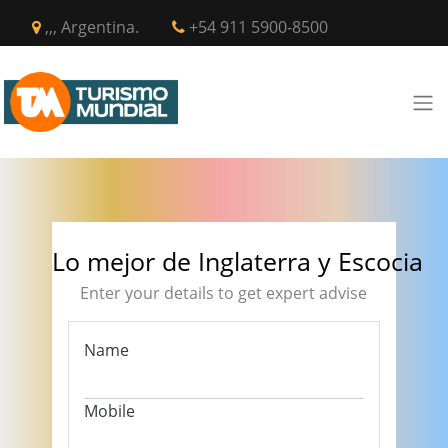
,,, Argentina.
+54 911 5900-8500
Lo mejor de Inglaterra y Escocia
Enter your details to get expert advise
Name
Mobile