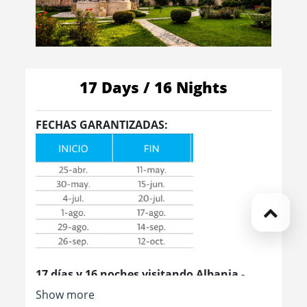
17 Days / 16 Nights
FECHAS GARANTIZADAS:
17 días y 16 noches visitando Albania -
Macedonia - Serbia - Bulgaria - Rumania
Show more