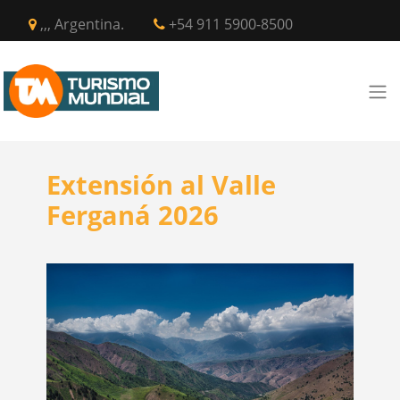
,,, Argentina.
+54 911 5900-8500
Extensión al Valle
Ferganá 2026