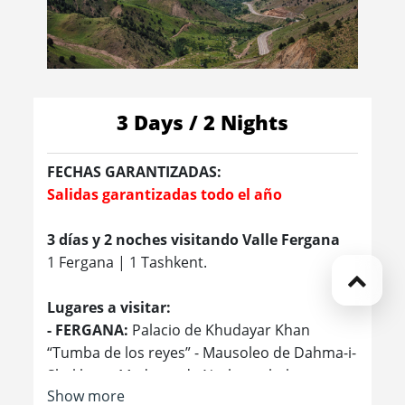
3 Days / 2 Nights
FECHAS GARANTIZADAS:
Salidas garantizadas todo el año
3 días y 2 noches visitando Valle Fergana
1 Fergana | 1 Tashkent.
Lugares a visitar:
- FERGANA:
Palacio de Khudayar Khan
“Tumba de los reyes” - Mausoleo de Dahma-i-
Shakhon - Madrasa de Narboutabek -
Show more
Mezquita Djoumi.