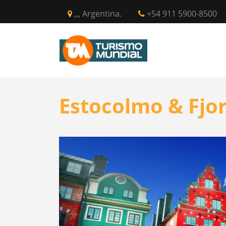
,,, Argentina.
+54 911 5900-8500
INICIO
CIR
Estocolmo & Fjo