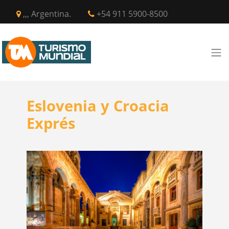
,,, Argentina.
+54 911 5900-8500
Eslovenia y Croacia
Exprés