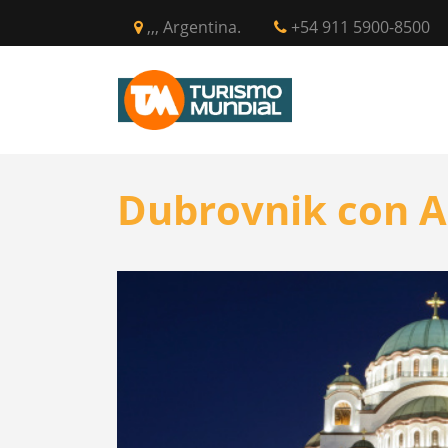
,,, Argentina.
+54 911 5900-8500
INICIO
CIR
Dubrovnik con A