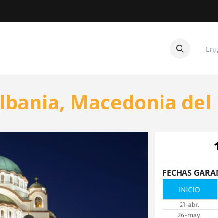
Eng
CUITOS
CONTACTANOS
lbania, Macedonia del 
FECHAS GARA