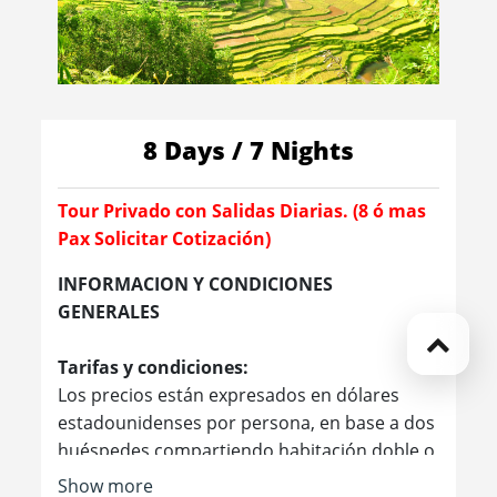
8 Days / 7 Nights
Tour Privado con Salidas Diarias. (8 ó mas
Pax Solicitar Cotización)
INFORMACION Y CONDICIONES
GENERALES
Tarifas y condiciones:
Los precios están expresados ​​en dólares
estadounidenses por persona, en base a dos
huéspedes compartiendo habitación doble o
twin en los hoteles mencionados. Las tarifas
Show more