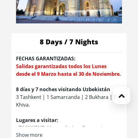
8 Days / 7 Nights
FECHAS GARANTIZADAS:
Salidas garantizadas todos los Lunes
desde el 9 Marzo hasta el 30 de Noviembre.
8 días y 7 noches visitando Uzbekistán
3 Tashkent | 1 Samarcanda | 2 Bukhara | 1
Khiva.
Lugares a visitar:
- TASHKENT:
Museo de Arte Decorativo -
Show more
Parque moderno de la ciudad - Tashkent City