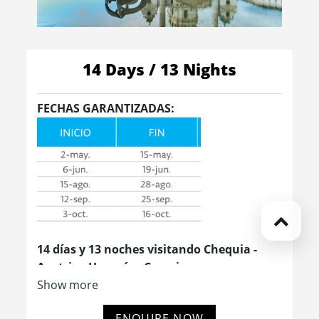
14 Days / 13 Nights
FECHAS GARANTIZADAS:
14 días y 13 noches visitando Chequia -
Austria - Hungría - Croacia
2 Praga | 2 Viena | 2 Budapest | 2 Zagreb |
Show more
3 Split | 2 Dubrovnik.
ENQUIRE NOW