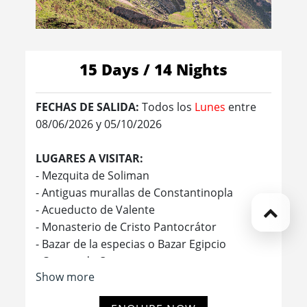
15 Days / 14 Nights
FECHAS DE SALIDA:
Todos los
Lunes
entre
08/06/2026 y 05/10/2026
LUGARES A VISITAR:
- Mezquita de Soliman
- Antiguas murallas de Constantinopla
- Acueducto de Valente
- Monasterio de Cristo Pantocrátor
- Bazar de la especias o Bazar Egipcio
- Cuerno de Oro
Show more
- Iglesia de Hierro de San Esteban
- El Gran Bazar