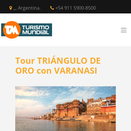
,,, Argentina.
+54 911 5900-8500
Tour TRIÁNGULO DE
ORO con VARANASI