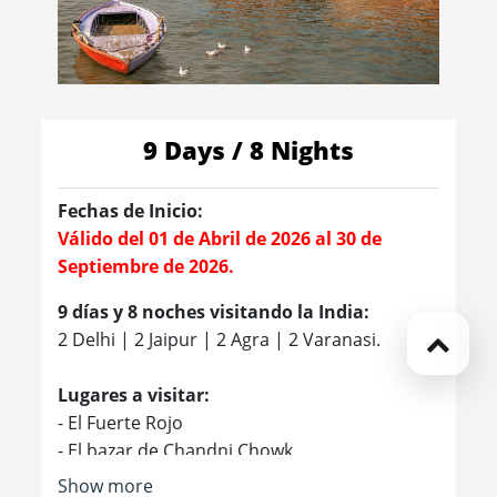
9 Days / 8 Nights
Fechas de Inicio:
Válido del 01 de Abril de 2026 al 30 de
Septiembre de 2026.
9 días y 8 noches visitando la India:
2 Delhi | 2 Jaipur | 2 Agra | 2 Varanasi.
Lugares a visitar:
- El Fuerte Rojo
- El bazar de Chandni Chowk
- La Puerta de la India
Show more