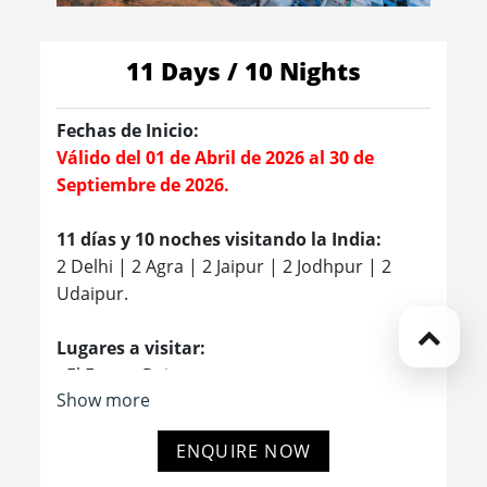
11 Days / 10 Nights
Fechas de Inicio:
Válido del 01 de Abril de 2026 al 30 de
Septiembre de 2026.
11 días y 10 noches visitando la India:
2 Delhi | 2 Agra | 2 Jaipur | 2 Jodhpur | 2
Udaipur.
Lugares a visitar:
- El Fuerte Rojo
Show more
- Jama Masjid
- Bazar Chandni Chowk
ENQUIRE NOW
- Raj Ghat
- La Puerta de la India