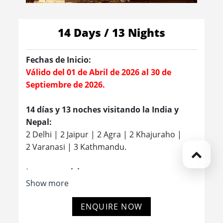
14 Days / 13 Nights
Fechas de Inicio:
Válido del 01 de Abril de 2026 al 30 de
Septiembre de 2026.
14 días y 13 noches visitando la India y
Nepal:
2 Delhi | 2 Jaipur | 2 Agra | 2 Khajuraho |
2 Varanasi | 3 Kathmandu.
Lugares a visitar:
Show more
- El Fuerte Rojo
- Jama Masjid
ENQUIRE NOW
- Bazar Chandni Chowk
- Raj Ghat