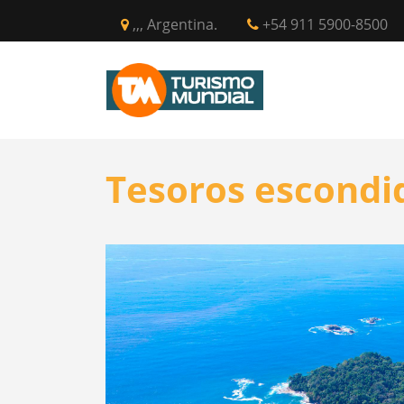
,,, Argentina.
+54 911 5900-8500
INICIO
CIR
Tesoros escondid