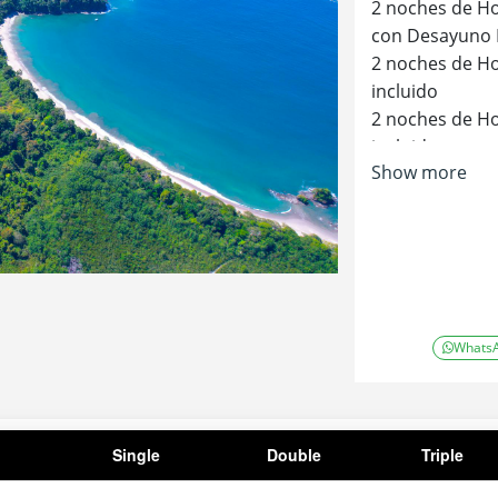
2 noches de Ho
con Desayuno 
2 noches de H
incluido
2 noches de H
incluido
Show more
2 noches de H
incluido
2 noches de H
incluido
2 noches de Ho
Whats
Single
Double
Triple