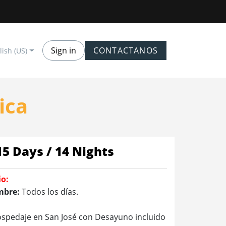
Sign in
CONTACTANOS
lish (US)
ica
15 Days / 14 Nights
io:
mbre:
Todos los días.
spedaje en San José con Desayuno incluido