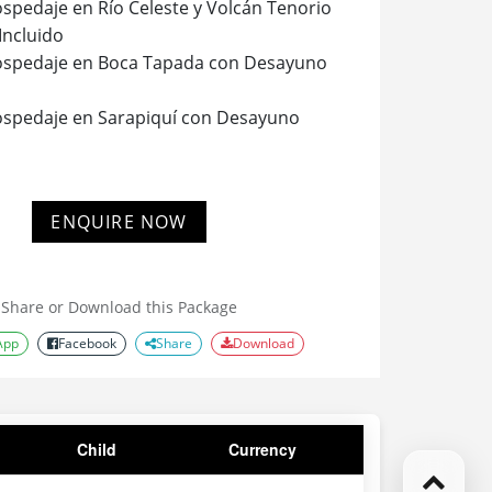
spedaje en Río Celeste y Volcán Tenorio
Incluido
ospedaje en Boca Tapada con Desayuno
ospedaje en Sarapiquí con Desayuno
ospedaje en Turrialba con Desayuno
ENQUIRE NOW
ospedaje en Los Santos con Desayuno
spedaje en Uvita con Desayuno incluido
Share or Download this Package
App
Facebook
Share
Download
Child
Currency