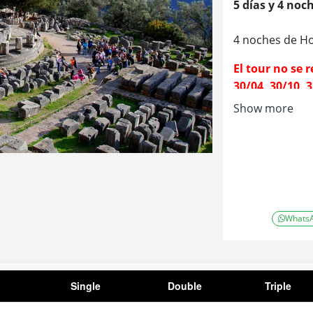
5 días y 4 noc
4 noches de Ho
El tour no se r
30/04, 30/10, 3
Show more
Whats
Single
Double
Triple