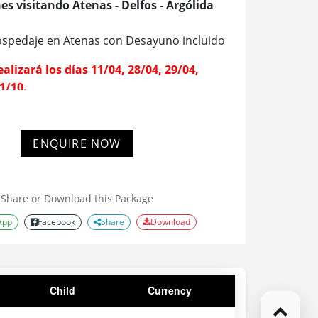
hes visitando Atenas - Delfos - Argólida
spedaje en Atenas con Desayuno incluido
ealizará los días
11/04, 28/04, 29/04,
1/10.
ENQUIRE NOW
Share or Download this Package
App
Facebook
Share
Download
Child
Currency