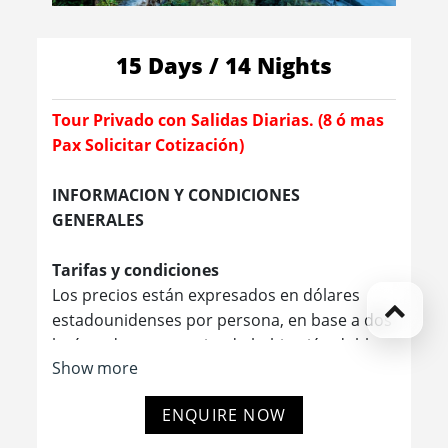
15 Days / 14 Nights
Tour Privado con Salidas Diarias. (8 ó mas
Pax Solicitar Cotización)
INFORMACION Y CONDICIONES
GENERALES
Tarifas y condiciones
Los precios están expresados ​​en dólares
estadounidenses por persona, en base a dos
huéspedes compartiendo habitación doble o
Show more
twin en los hoteles mencionados. Las tarifas
a continuación no son válidas para Navidad,
ENQUIRE NOW
Año Nuevo (normalmente del 20 de
diciembre al 10/15 de enero), Año Nuevo