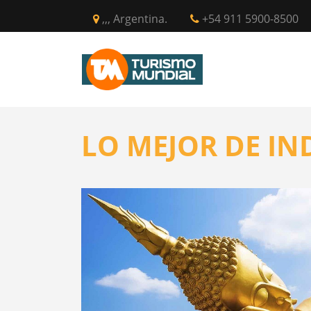
,,, Argentina.
+54 911 5900-8500
INICIO
CIR
LO MEJOR DE I