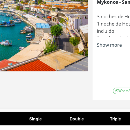
Mykonos - San
3 noches de Ho
1 noche de Ho
incluido
2 noches de H
Show more
incluido
2 noches de H
incluido
El tour no se r
28/04, 29/04, 3
Whats
Single
Double
Triple