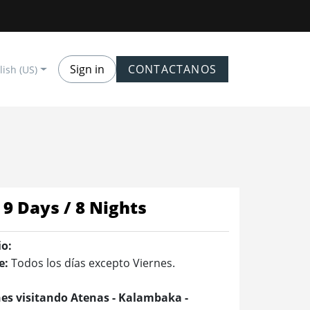
Sign in
CONTACTANOS
lish (US)
9 Days / 8 Nights
io:
e:
Todos los días excepto Viernes.
hes visitando Atenas - Kalambaka -