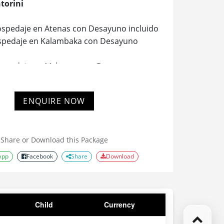
torini
spedaje en Atenas con Desayuno incluido
spedaje en Kalambaka con Desayuno
ospedaje en Mykonos con Desayuno
ospedaje en Santorini con Desayuno
ENQUIRE NOW
ealizará los días 11/04, 25/04, 27/04,
Share or Download this Package
0/04, 27/10, 28/10, 29/10.
App
Facebook
Share
Download
Child
Currency