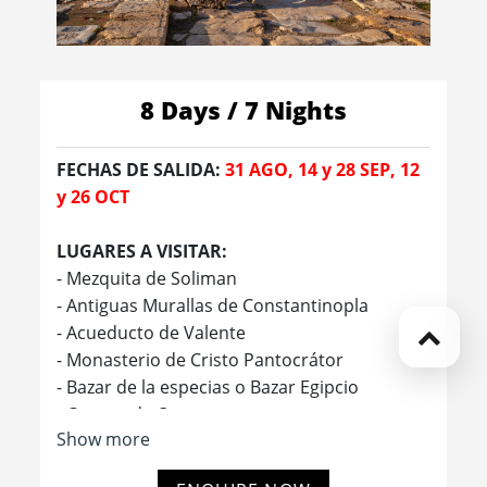
8 Days / 7 Nights
FECHAS DE SALIDA:
31 AGO, 14 y 28 SEP, 12
y 26 OCT
LUGARES A VISITAR:
- Mezquita de Soliman
- Antiguas Murallas de Constantinopla
- Acueducto de Valente
- Monasterio de Cristo Pantocrátor
- Bazar de la especias o Bazar Egipcio
- Cuerno de Oro
Show more
- Iglesia de Hierro de San Esteban
- Barrios de Fener y Balat