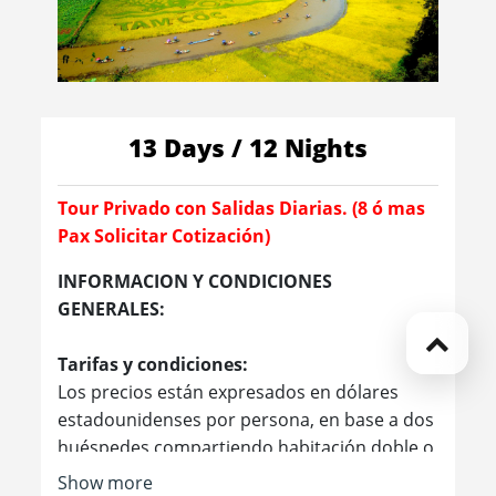
13 Days / 12 Nights
Tour Privado con Salidas Diarias. (8 ó mas
Pax Solicitar Cotización)
INFORMACION Y CONDICIONES
GENERALES:
Tarifas y condiciones:
Los precios están expresados ​​en dólares
estadounidenses por persona, en base a dos
huéspedes compartiendo habitación doble o
twin en los hoteles mencionados. Las tarifas
Show more