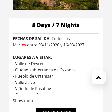
8 Days / 7 Nights
FECHAS DE SALIDA:
Todos los
Martes
entre 03/11/2026 y 16/03/2027
LUGARES A VISITAR:
- Valle de Devrent
- Ciudad subterránea de Ozkonak
- Pueblo de Ortahisar
- Valle Zelve
- Viñedo de Pasabag
- Cuerno de Oro
Show more
- Iglesia de Hierro de San Esteban
- El Gran Bazar