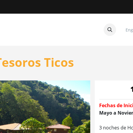
Eng
CUITOS
CONTACTANOS
esoros Ticos
Fechas de Inic
Mayo a Novie
3 noches de Ho