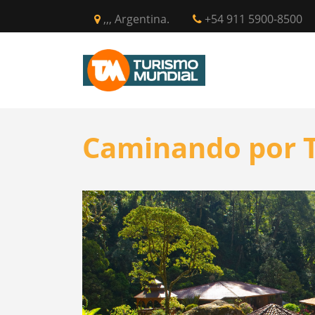
,,, Argentina.
+54 911 5900-8500
INICIO
CIR
Caminando por T