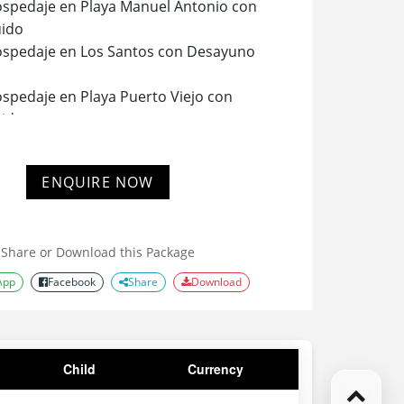
spedaje en Playa Manuel Antonio con
uido
ospedaje en Los Santos con Desayuno
spedaje en Playa Puerto Viejo con
uido
ENQUIRE NOW
Share or Download this Package
App
Facebook
Share
Download
Child
Currency