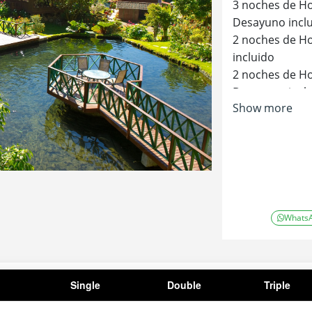
3 noches de Ho
Desayuno incl
2 noches de H
incluido
2 noches de Ho
Desayuno incl
Show more
Whats
Single
Double
Triple