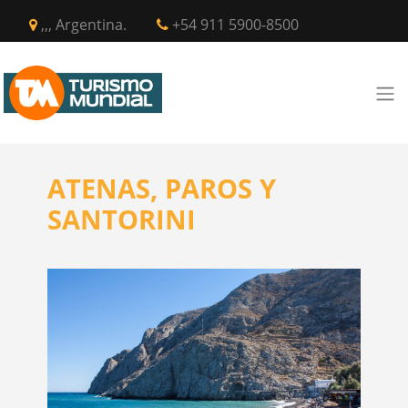
,,, Argentina.
+54 911 5900-8500
ATENAS, PAROS Y
SANTORINI