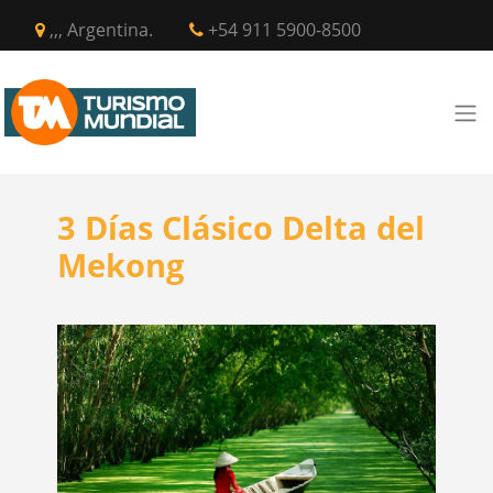
,,, Argentina.
+54 911 5900-8500
3 Días Clásico Delta del
Mekong