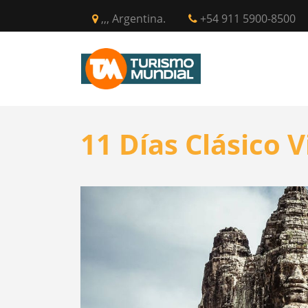
,,, Argentina.
+54 911 5900-8500
INICIO
CIR
11 Días Clásico