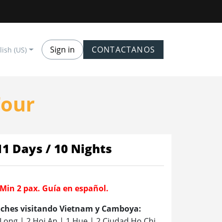
Sign in
CONTACTANOS
lish (US)
Tour
11 Days / 10 Nights
 Min 2 pax. Guía en español.
noches visitando Vietnam y Camboya:
 Long | 2 Hoi An | 1 Hue | 2 Ciudad Ho Chi