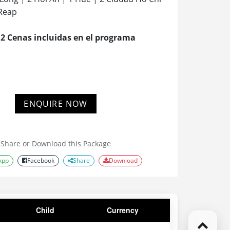
 Reap
 2 Cenas incluidas en el programa
ENQUIRE NOW
Share or Download this Package
App
Facebook
Share
Download
Child
Currency