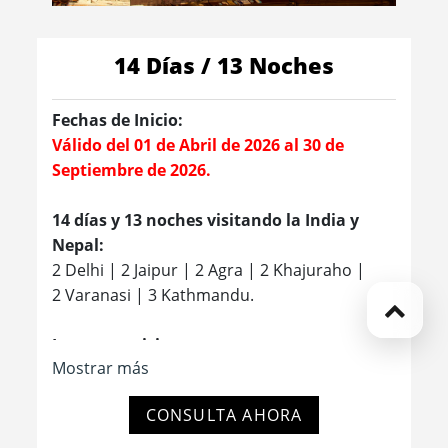
14 Días / 13 Noches
Fechas de Inicio:
Válido del 01 de Abril de 2026 al 30 de
Septiembre de 2026.
14 días y 13 noches visitando la India y
Nepal:
2 Delhi | 2 Jaipur | 2 Agra | 2 Khajuraho |
2 Varanasi | 3 Kathmandu.
Lugares a visitar:
Mostrar más
- El Fuerte Rojo
- Jama Masjid
CONSULTA AHORA
- Bazar Chandni Chowk
- Raj Ghat